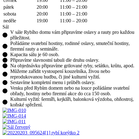
čtvrtek
19:00
11:00 – 20:00
pátek
20:00
11:00 – 21:00
sobota
20:00
11:00 – 21:00
neděle
19:00
11:00 – 20:00
Sál
V sále Rybího domu vám připravíme oslavy a rauty pro každou
příležitost.
Pořádáme svatební hostiny, rodinné oslavy, smuteční hostiny,
firemní rauty a semináře.
Kapacita sálu je 60 osob.
Připravíme slavnostní tabuli dle druhu oslavy.
Na objednávku připravíme grilované ryby, selátko, krůtu, apod.
Můžeme zařídit vystoupení kouzelníka, živou nebo
reprodukovanou hudbu, či jiné kulturní vyžití.
Sestavíme kompletní menu i průběh oslavy.
Venku před Rybím domem nebo na louce pořádáme svatební
obřady, hostiny nebo firemní akce do cca 150 osob.
Kulturní vyžití: šermíři, kejklíři, balonková výzdoba, ohňostroj,
koňské spřežení.