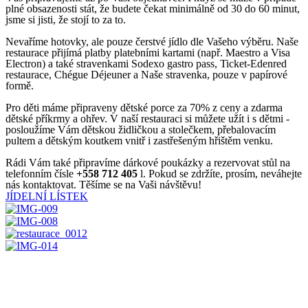
plné obsazenosti stát, že budete čekat minimálně od 30 do 60 minut,
jsme si jisti, že stojí to za to.
Nevaříme hotovky, ale pouze čerstvé jídlo dle Vašeho výběru. Naše
restaurace přijímá platby platebními kartami (např. Maestro a Visa
Electron) a také stravenkami Sodexo gastro pass, Ticket-Edenred
restaurace, Chégue Déjeuner a Naše stravenka, pouze v papírové
formě.
Pro děti máme připraveny dětské porce za 70% z ceny a zdarma
dětské příkrmy a ohřev. V naší restauraci si můžete užít i s dětmi -
posloužíme Vám dětskou židličkou a stolečkem, přebalovacím
pultem a dětským koutkem vnitř i zastřešeným hřištěm venku.
Rádi Vám také připravíme dárkové poukázky a rezervovat stůl na
telefonním čísle
+558 712 405
l. Pokud se zdržíte, prosím, neváhejte
nás kontaktovat. Těšíme se na Vaši návštěvu!
JÍDELNÍ LÍSTEK