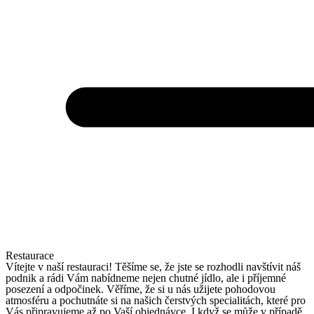
Restaurace
Vítejte v naší restauraci! Těšíme se, že jste se rozhodli navštívit náš
podnik a rádi Vám nabídneme nejen chutné jídlo, ale i příjemné
posezení a odpočinek. Věříme, že si u nás užijete pohodovou
atmosféru a pochutnáte si na našich čerstvých specialitách, které pro
Vás připravujeme až po Vaší objednávce. I když se může v případě